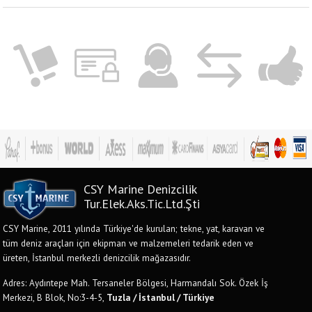
CSY Marine Denizcilik
Tur.Elek.Aks.Tic.Ltd.Şti
CSY Marine, 2011 yılında Türkiye'de kurulan; tekne, yat, karavan ve
tüm deniz araçları için ekipman ve malzemeleri tedarik eden ve
üreten, İstanbul merkezli denizcilik mağazasıdır.
Adres: Aydıntepe Mah. Tersaneler Bölgesi, Harmandalı Sok. Özek İş
Merkezi, B Blok, No:3-4-5,
Tuzla / İstanbul / Türkiye