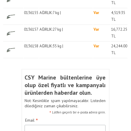
TL
0136155
AĞIRLIK:7 kg |
Var
4,519.35
TL
0136157
AĞIRLIK:27 kg |
Var
16,772.25
TL
0136158
AĞIRLIK:35 kg |
Var
24,244.00
TL
CSY Marine bültenlerine üye
olup özel fiyatlı ve kampanyalı
ürünlerden haberdar olun.
Not: Kesinlikle spam yapılmayacaktır. Listeden
dilediğiniz zaman çıkabilirsiniz.
*
Lütfen geçerli bir e-posta adresi girin.
*
Email