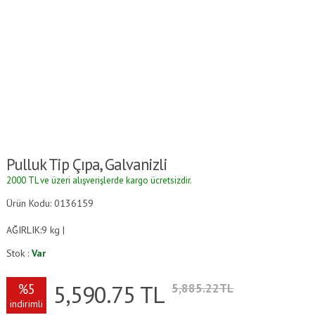
Pulluk Tip Çıpa, Galvanizli
2000 TL ve üzeri alışverişlerde kargo ücretsizdir.
Ürün Kodu: 0136159
AĞIRLIK:9 kg |
Stok :
Var
5,590.75
TL
%5
5,885.22TL
indirimli