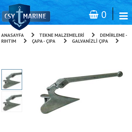
0
ANASAYFA
»
TEKNE MALZEMELERI
»
DEMIRLEME -
RIHTIM
»
ÇAPA - ÇIPA
»
GALVANIZLI ÇIPA
»
Pulluk Tip Çıpa, Galvanizli