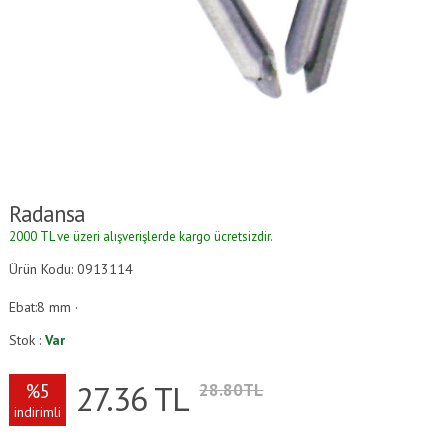
Radansa
2000 TL ve üzeri alışverişlerde kargo ücretsizdir.
Ürün Kodu: 0913114
Ebat:8 mm ·
Stok :
Var
27.36
TL
%5
28.80TL
indirimli