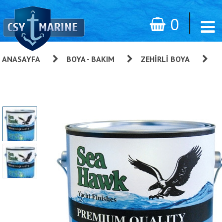
0
ANASAYFA
»
BOYA - BAKIM
»
ZEHIRLI BOYA
»
Sea Hawk Smart Solution Yumuşak Zehirli Boya