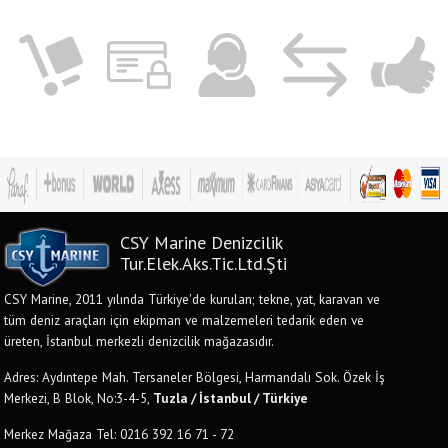
CSY Marine Denizcilik
Tur.Elek.Aks.Tic.Ltd.Şti
CSY Marine, 2011 yılında Türkiye'de kurulan; tekne, yat, karavan ve
tüm deniz araçları için ekipman ve malzemeleri tedarik eden ve
üreten, İstanbul merkezli denizcilik mağazasıdır.
Adres: Aydıntepe Mah. Tersaneler Bölgesi, Harmandalı Sok. Özek İş
Merkezi, B Blok, No:3-4-5,
Tuzla / İstanbul / Türkiye
Merkez Mağaza Tel: 0216 392 16 71 - 72