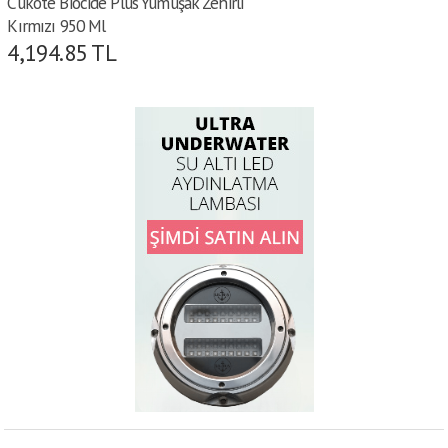
Cukote Biocide Plus Yumuşak Zehirli
Kırmızı 950 Ml
4,194.85
TL