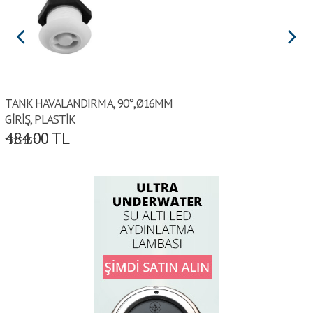
TANK HAVALANDIRMA, 90°,Ø16MM
GİRİŞ, PLASTİK
484.00
TL
*31515*