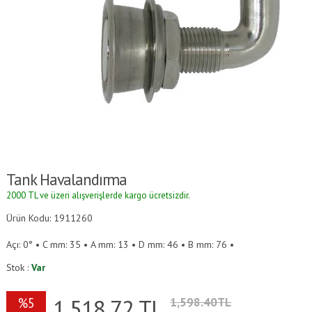
Tank Havalandırma
2000 TL ve üzeri alışverişlerde kargo ücretsizdir.
Ürün Kodu: 1911260
Açı: 0° • C mm: 35 • A mm: 13 • D mm: 46 • B mm: 76 •
Stok :
Var
1,518.72
TL
%5
1,598.40TL