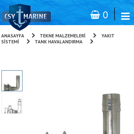
0
ANASAYFA
»
TEKNE MALZEMELERI
»
YAKIT
SISTEMI
»
TANK HAVALANDIRMA
»
Tank
Havalandırma