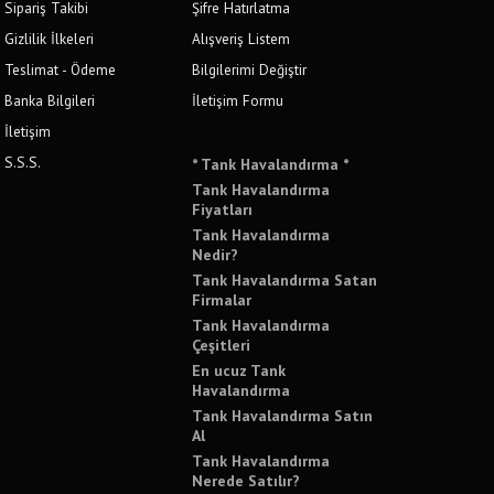
Sipariş Takibi
Şifre Hatırlatma
Gizlilik İlkeleri
Alışveriş Listem
Teslimat - Ödeme
Bilgilerimi Değiştir
Banka Bilgileri
İletişim Formu
İletişim
S.S.S.
* Tank Havalandırma *
Tank Havalandırma
Fiyatları
Tank Havalandırma
Nedir?
Tank Havalandırma Satan
Firmalar
Tank Havalandırma
Çeşitleri
En ucuz Tank
Havalandırma
Tank Havalandırma Satın
Al
Tank Havalandırma
Nerede Satılır?