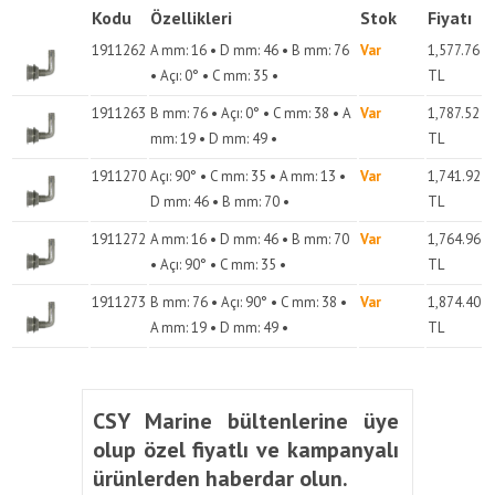
Kodu
Özellikleri
Stok
Fiyatı
1911262
A mm: 16 • D mm: 46 • B mm: 76
Var
1,577.76
• Açı: 0° • C mm: 35 •
TL
1911263
B mm: 76 • Açı: 0° • C mm: 38 • A
Var
1,787.52
mm: 19 • D mm: 49 •
TL
1911270
Açı: 90° • C mm: 35 • A mm: 13 •
Var
1,741.92
D mm: 46 • B mm: 70 •
TL
1911272
A mm: 16 • D mm: 46 • B mm: 70
Var
1,764.96
• Açı: 90° • C mm: 35 •
TL
1911273
B mm: 76 • Açı: 90° • C mm: 38 •
Var
1,874.40
A mm: 19 • D mm: 49 •
TL
CSY Marine bültenlerine üye
olup özel fiyatlı ve kampanyalı
ürünlerden haberdar olun.