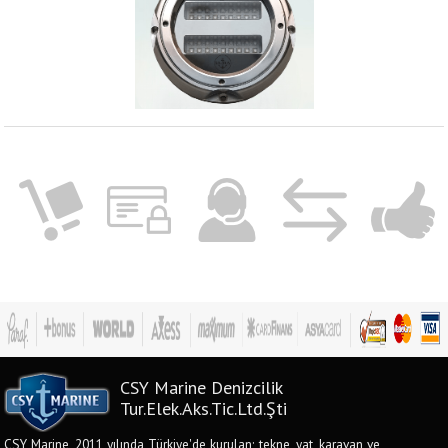
CSY Marine Denizcilik
Tur.Elek.Aks.Tic.Ltd.Şti
CSY Marine, 2011 yılında Türkiye'de kurulan; tekne, yat, karavan ve