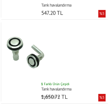
Tank havalandırma
547.20 TL
%5
1
Farklı Ürün Çeşidi
Tank havalandırma
1,650.72 TL
Model: Düz •
%5