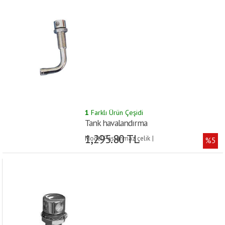
1
Farklı Ürün Çeşidi
Tank havalandırma
1,295.80 TL
Model:Paslanmaz çelik |
%5