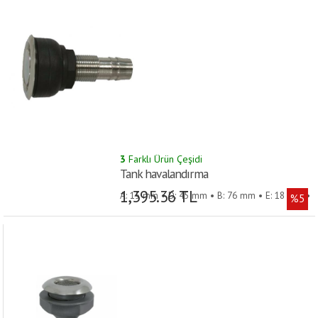
3
Farklı Ürün Çeşidi
Tank havalandırma
1,395.36 TL
A: 15 mm • D: 45 mm • B: 76 mm • E: 18 mm •
%5
Model: Düz • C: 35 mm •