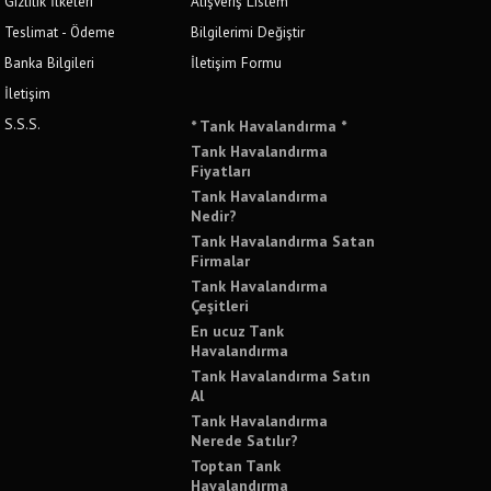
Gizlilik İlkeleri
Alışveriş Listem
Teslimat - Ödeme
Bilgilerimi Değiştir
Banka Bilgileri
İletişim Formu
İletişim
S.S.S.
* Tank Havalandırma *
Tank Havalandırma
Fiyatları
Tank Havalandırma
Nedir?
Tank Havalandırma Satan
Firmalar
Tank Havalandırma
Çeşitleri
En ucuz Tank
Havalandırma
Tank Havalandırma Satın
Al
Tank Havalandırma
Nerede Satılır?
Toptan Tank
Havalandırma