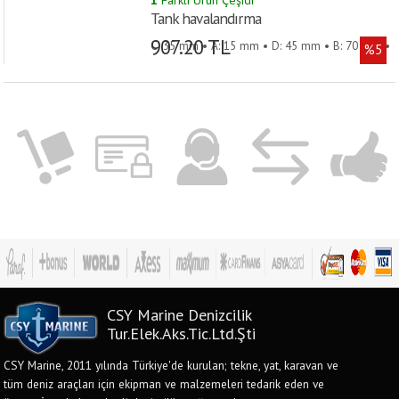
1
Farklı Ürün Çeşidi
Tank havalandırma
907.20 TL
C: 35 mm • A: 15 mm • D: 45 mm • B: 70 mm •
%5
E: 18 mm • Model: 90º •
CSY Marine Denizcilik
Tur.Elek.Aks.Tic.Ltd.Şti
CSY Marine, 2011 yılında Türkiye'de kurulan; tekne, yat, karavan ve
tüm deniz araçları için ekipman ve malzemeleri tedarik eden ve