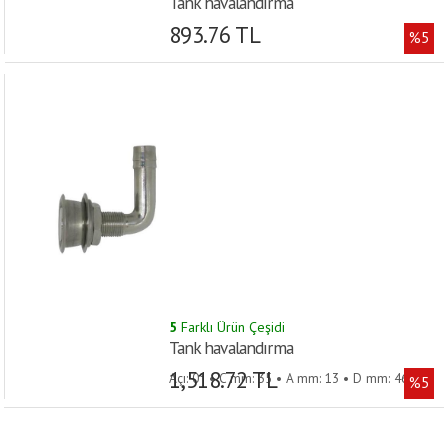
Tank havalandırma
893.76 TL
%5
5
Farklı Ürün Çeşidi
Tank havalandırma
1,518.72 TL
Açı: 0° • C mm: 35 • A mm: 13 • D mm: 46 • B
%5
mm: 76 •