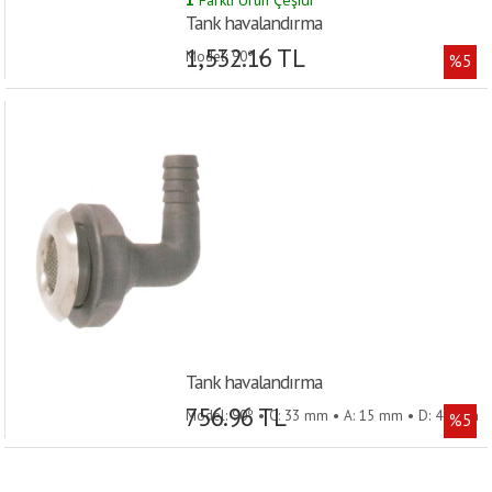
1
Farklı Ürün Çeşidi
Tank havalandırma
1,532.16 TL
Model: 90º •
%5
Tank havalandırma
756.96 TL
Model: 90º • C: 33 mm • A: 15 mm • D: 48 mm
%5
• B: 69 mm • E: 25 mm •