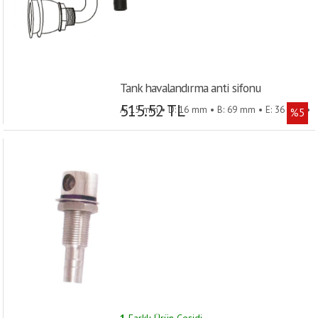
Tank havalandırma anti sifonu
515.52 TL
A: 15 mm • D: 16 mm • B: 69 mm • E: 36 mm •
%5
Model: 90º • C: 16 mm •