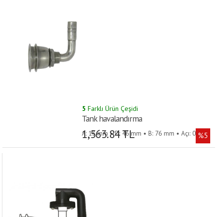
5
Farklı Ürün Çeşidi
Tank havalandırma
1,563.84 TL
A: 13 mm • D: 46 mm • B: 76 mm • Açı: 0° • C:
%5
35 mm •