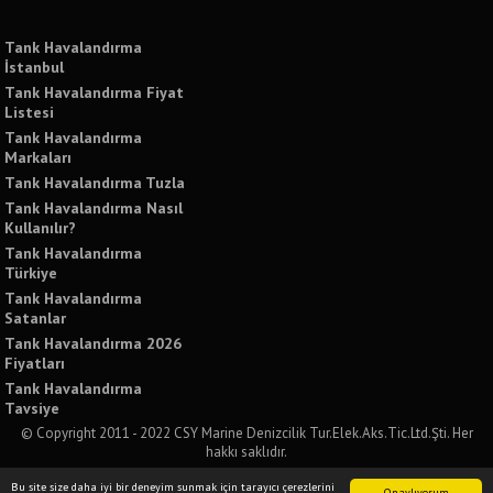
Tank Havalandırma
İstanbul
Tank Havalandırma Fiyat
Listesi
Tank Havalandırma
Markaları
Tank Havalandırma Tuzla
Tank Havalandırma Nasıl
Kullanılır?
Tank Havalandırma
Türkiye
Tank Havalandırma
Satanlar
Tank Havalandırma 2026
Fiyatları
Tank Havalandırma
Tavsiye
© Copyright 2011 - 2022 CSY Marine Denizcilik Tur.Elek.Aks.Tic.Ltd.Şti. Her
hakkı saklıdır.
Bu sitede yer alan tüm yazılı ve görsel içeriklerin izinsiz kullanımı ve paylaşımı
Bu site size daha iyi bir deneyim sunmak için tarayıcı çerezlerini
Onaylıyorum