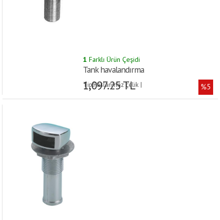
1
Farklı Ürün Çeşidi
Tank havalandırma
1,097.25 TL
Tip:Paslanmaz çelik |
%5