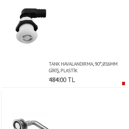
TANK HAVALANDIRMA, 90°,Ø16MM
GİRİŞ, PLASTİK
484.00 TL
*31515*