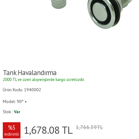
Tank Havalandırma
2000 TL ve üzeri alışverişlerde kargo ücretsizdir.
Ürün Kodu: 1940002
Model: 90° •
Stok :
Var
1,678.08
TL
%5
1,766.59TL
indirimli