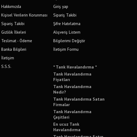
Hakkımızda
Giriş yap
Kişisel Verilerin Korunması
Sipariş Takibi
Sipariş Takibi
Şifre Hatırlatma
Gizlilik İlkeleri
Alışveriş Listem
Teslimat - Ödeme
Bilgilerimi Değiştir
Banka Bilgileri
İletişim Formu
İletişim
S.S.S.
* Tank Havalandırma *
Tank Havalandırma
Fiyatları
Tank Havalandırma
Nedir?
Tank Havalandırma Satan
Firmalar
Tank Havalandırma
Çeşitleri
En ucuz Tank
Havalandırma
Tank Havalandırma Satın