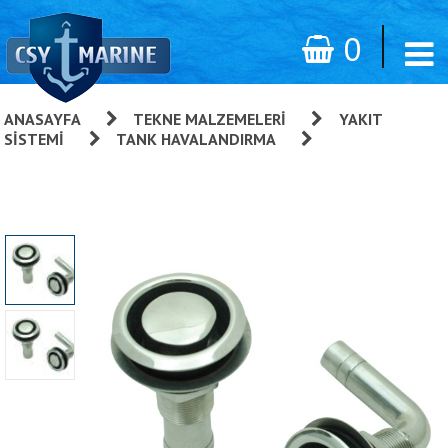
0
ANASAYFA
»
TEKNE MALZEMELERI
»
YAKIT
SISTEMI
»
TANK HAVALANDIRMA
»
Tank
Havalandırma