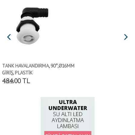
TANK HAVALANDIRMA, 90°,Ø16MM
GİRİŞ, PLASTİK
484.00
TL
*31515*