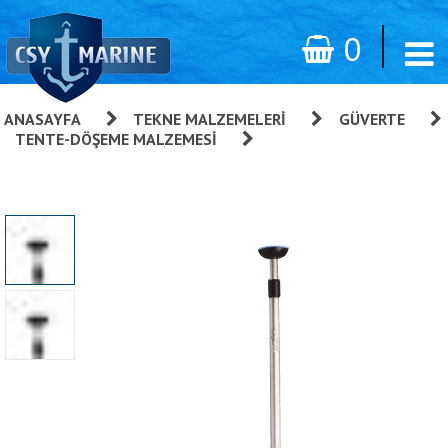
0
ANASAYFA
»
TEKNE MALZEMELERI
»
GÜVERTE
»
TENTE-DÖŞEME MALZEMESI
»
Tente Gergi Aparatı