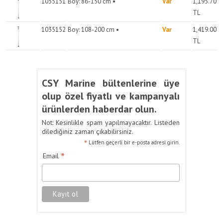
1035151
Boy: 86-150 cm •
Var
1,195.70
TL
1035152
Boy: 108-200 cm •
Var
1,419.00
TL
CSY Marine bültenlerine üye
olup özel fiyatlı ve kampanyalı
ürünlerden haberdar olun.
Not: Kesinlikle spam yapılmayacaktır. Listeden
dilediğiniz zaman çıkabilirsiniz.
*
Lütfen geçerli bir e-posta adresi girin.
*
Email