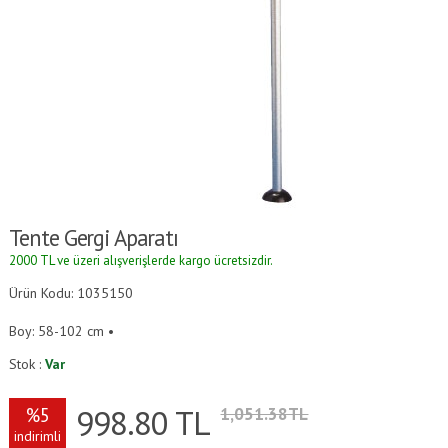
Tente Gergi Aparatı
2000 TL ve üzeri alışverişlerde kargo ücretsizdir.
Ürün Kodu: 1035150
Boy: 58-102 cm •
Stok :
Var
998.80
TL
%5
1,051.38TL
indirimli