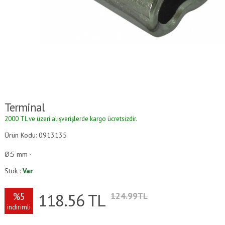
Terminal
2000 TL ve üzeri alışverişlerde kargo ücretsizdir.
Ürün Kodu: 0913135
Ø:5 mm ·
Stok :
Var
118.56
TL
%5
124.99TL
indirimli