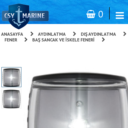
0
ANASAYFA
»
AYDINLATMA
»
DIŞ AYDINLATMA
»
FENER
»
BAŞ SANCAK VE İSKELE FENERI
»
Trem
Gemini Led Seyir Fenerleri