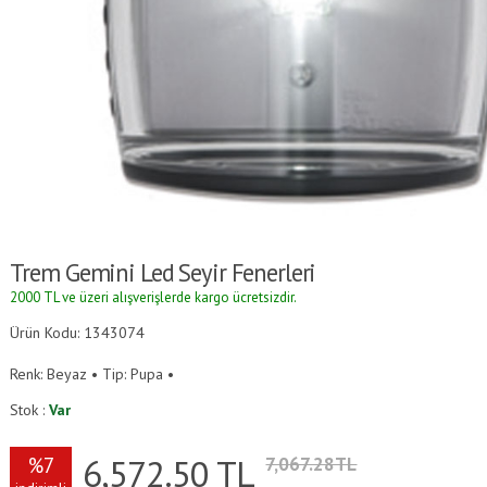
Trem Gemini Led Seyir Fenerleri
2000 TL ve üzeri alışverişlerde kargo ücretsizdir.
Ürün Kodu: 1343074
Renk: Beyaz • Tip: Pupa •
Stok :
Var
6,572.50
TL
%7
7,067.28TL