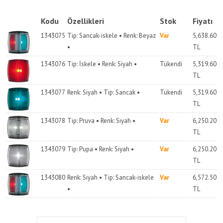
Kodu
Özellikleri
Stok
Fiyatı
1343075
Tip: Sancak-iskele • Renk: Beyaz
Var
5,638.60
•
TL
1343076
Tip: İskele • Renk: Siyah •
Tükendi
5,319.60
TL
1343077
Renk: Siyah • Tip: Sancak •
Tükendi
5,319.60
TL
1343078
Tip: Pruva • Renk: Siyah •
Var
6,250.20
TL
1343079
Tip: Pupa • Renk: Siyah •
Var
6,250.20
TL
1343080
Renk: Siyah • Tip: Sancak-iskele
Var
6,572.50
•
TL