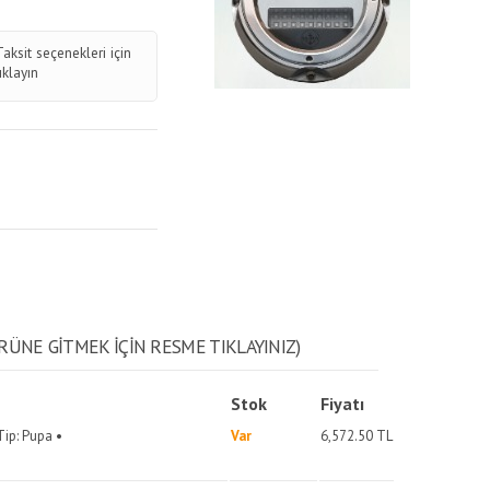
Taksit seçenekleri için
tıklayın
RÜNE GITMEK IÇIN RESME TIKLAYINIZ)
Stok
Fiyatı
Tip: Pupa •
Var
6,572.50
TL