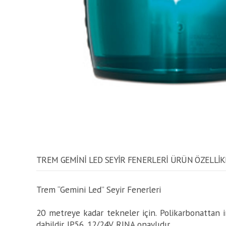
TREM GEMINI LED SEYIR FENERLERI ÜRÜN ÖZELLİK
Trem “Gemini Led” Seyir Fenerleri
20 metreye kadar tekneler için. Polikarbonattan
dahildir. IP56. 12/24V. RINA onaylıdır.