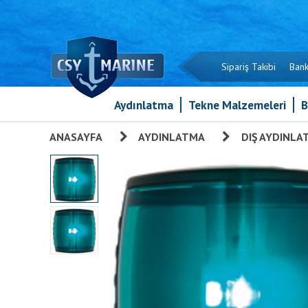
Sipariş Takibi
Bank
Aydınlatma
Tekne Malzemeleri
B
ANASAYFA
»
AYDINLATMA
»
DIŞ AYDINLA