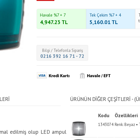
Havale %7 + 7
Tek Çekim %7 + 4
4,947.23
TL
5,160.01
TL
Bilgi / Telefonla Sipariş
0216 392 16 71 - 72
LERİ
ÜRÜNÜN DİĞER ÇEŞİTLERİ - (Ü
Kodu
Özellikleri
1343074
Renk: Beyaz • 
 imal edilmiş olup LED ampul