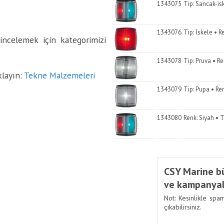
1343075
Tip: Sancak-is
1343076
Tip: İskele • R
incelemek için kategorimizi
1343078
Tip: Pruva • Re
klayın:
Tekne Malzemeleri
1343079
Tip: Pupa • Ren
1343080
Renk: Siyah • T
CSY Marine bü
ve kampanyal
Not: Kesinlikle spa
çıkabilirsiniz.