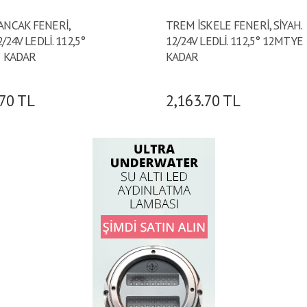
ANCAK FENERİ,
TREM İSKELE FENERİ, SİYAH.
2/24V LEDLİ. 112,5°
12/24V LEDLİ. 112,5° 12MT YE
E KADAR
KADAR
.70
TL
2,163.70
TL