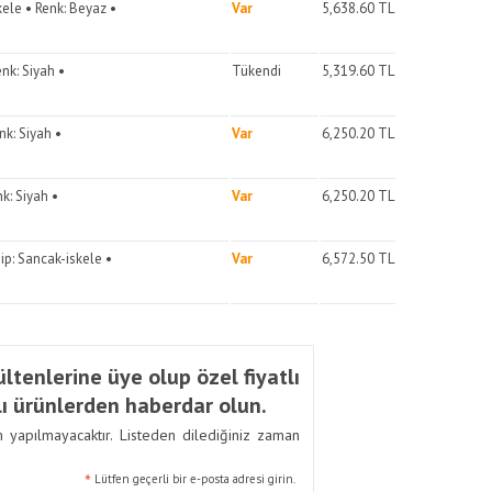
kele • Renk: Beyaz •
Var
5,638.60
TL
enk: Siyah •
Tükendi
5,319.60
TL
nk: Siyah •
Var
6,250.20
TL
k: Siyah •
Var
6,250.20
TL
ip: Sancak-iskele •
Var
6,572.50
TL
ltenlerine üye olup özel fiyatlı
ı ürünlerden haberdar olun.
m yapılmayacaktır. Listeden dilediğiniz zaman
*
Lütfen geçerli bir e-posta adresi girin.