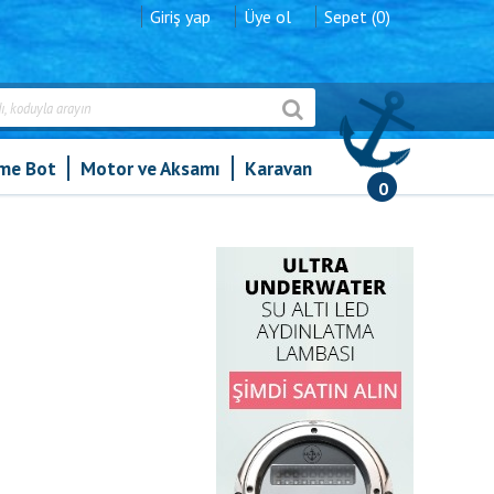
Giriş yap
Üye ol
Sepet (0)
şme Bot
Motor ve Aksamı
Karavan
0
Trem Gemini Led Seyir Fenerleri