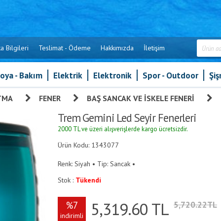
a Bilgileri
Teslimat - Ödeme
Hakkımızda
İletişim
oya - Bakım
Elektrik
Elektronik
Spor - Outdoor
Şi
TMA
»
FENER
»
BAŞ SANCAK VE İSKELE FENERI
»
Trem Gemini Led Seyir Fenerleri
2000 TL ve üzeri alışverişlerde kargo ücretsizdir.
Ürün Kodu: 1343077
Renk: Siyah • Tip: Sancak •
Stok :
Tükendi
5,319.60
TL
%7
5,720.22TL
indirimli