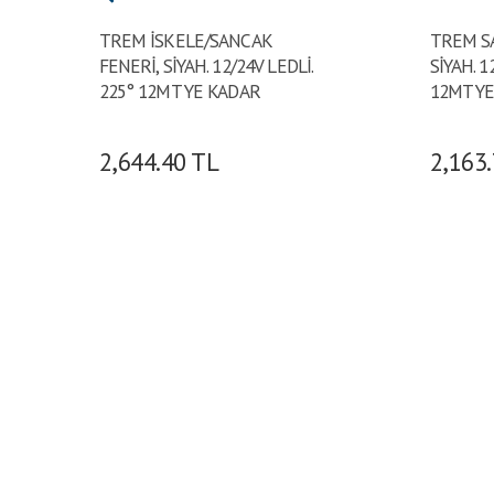
TREM İSKELE/SANCAK
TREM S
FENERİ, SİYAH. 12/24V LEDLİ.
SİYAH. 1
225° 12MT YE KADAR
12MT Y
2,644.40
TL
2,163