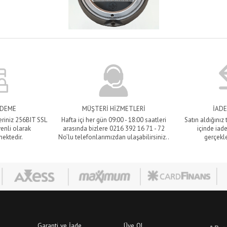
ÖDEME
MÜŞTERİ HİZMETLERİ
İADE
eriniz 256BIT SSL
Hafta içi her gün 09:00 - 18:00 saatleri
Satın aldığınız
venli olarak
arasında bizlere 0216 392 16 71 - 72
içinde iade
mektedir.
No’lu telefonlarımızdan ulaşabilirsiniz..
gerçekle
Garanti ve İade
Üye Ol