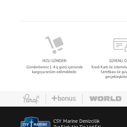
HIZLI GÖNDERİ
GÜVENLİ 
Gönderileriniz 1-4 iş günü içerisinde
Kredi Kartı ile ödemel
kargoya teslim edilmektedir.
Sertifikası ile gü
gerçekleştiril
CSY Marine Denizcilik
Tur.Elek.Aks.Tic.Ltd.Şti