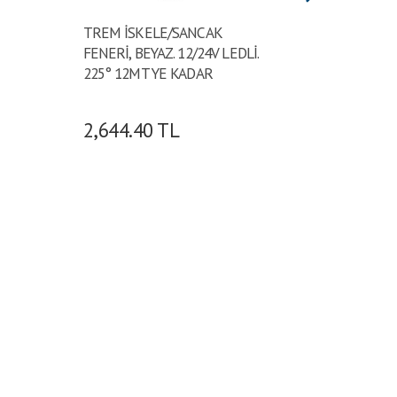
TREM İSKELE/SANCAK
TREM S
FENERİ, BEYAZ. 12/24V LEDLİ.
BEYAZ. 
225° 12MT YE KADAR
12MT Y
2,644.40
TL
1,994