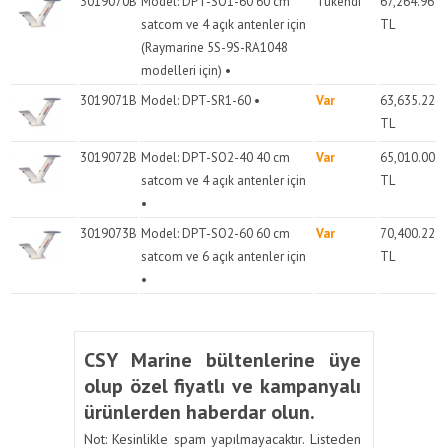
3019070B
Model: DPT-SO1-60 60 cm
Tükendi
67,264.96
satcom ve 4 açık antenler için
TL
(Raymarine 5S-9S-RA1048
modelleri için) •
3019071B
Model: DPT-SR1-60 •
Var
63,635.22
TL
3019072B
Model: DPT-SO2-40 40 cm
Var
65,010.00
satcom ve 4 açık antenler için
TL
•
3019073B
Model: DPT-SO2-60 60 cm
Var
70,400.22
satcom ve 6 açık antenler için
TL
•
CSY Marine bültenlerine üye
olup özel fiyatlı ve kampanyalı
ürünlerden haberdar olun.
Not: Kesinlikle spam yapılmayacaktır. Listeden