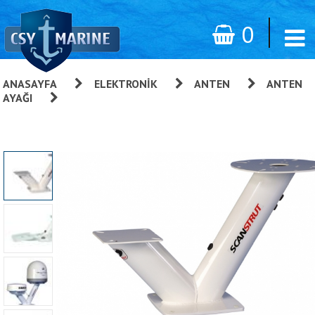
0
ANASAYFA
»
ELEKTRONIK
»
ANTEN
»
ANTEN
AYAĞI
»
Dual Power Tower (çift Anten)