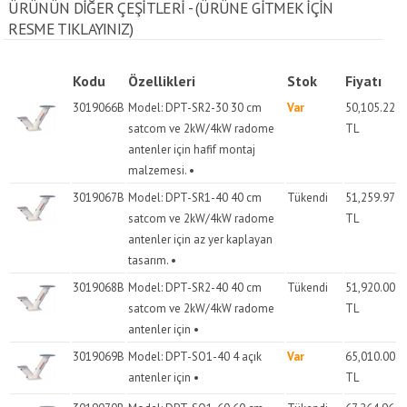
ÜRÜNÜN DİĞER ÇEŞİTLERİ - (ÜRÜNE GITMEK IÇIN
RESME TIKLAYINIZ)
Kodu
Özellikleri
Stok
Fiyatı
3019066B
Model: DPT-SR2-30 30 cm
Var
50,105.22
satcom ve 2kW/4kW radome
TL
antenler için hafif montaj
malzemesi. •
3019067B
Model: DPT-SR1-40 40 cm
Tükendi
51,259.97
satcom ve 2kW/4kW radome
TL
antenler için az yer kaplayan
tasarım. •
3019068B
Model: DPT-SR2-40 40 cm
Tükendi
51,920.00
satcom ve 2kW/4kW radome
TL
antenler için •
3019069B
Model: DPT-SO1-40 4 açık
Var
65,010.00
antenler için •
TL