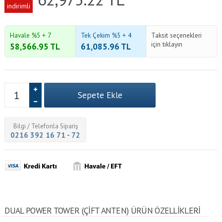
indirimli
Havale %5 + 7
Tek Çekim %5 + 4
Taksit seçenekleri
için tıklayın
58,566.95
TL
61,085.96
TL
Bilgi / Telefonla Sipariş
0216 392 16 71 - 72
DUAL POWER TOWER (ÇIFT ANTEN) ÜRÜN ÖZELLİKLERİ