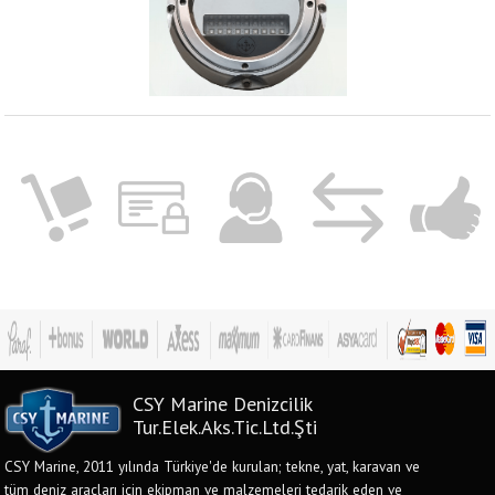
CSY Marine Denizcilik
Tur.Elek.Aks.Tic.Ltd.Şti
CSY Marine, 2011 yılında Türkiye'de kurulan; tekne, yat, karavan ve
tüm deniz araçları için ekipman ve malzemeleri tedarik eden ve