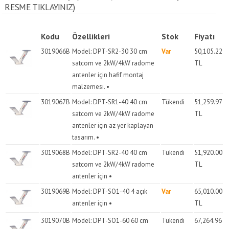
RESME TIKLAYINIZ)
Kodu
Özellikleri
Stok
Fiyatı
3019066B
Model: DPT-SR2-30 30 cm
Var
50,105.22
satcom ve 2kW/4kW radome
TL
antenler için hafif montaj
malzemesi. •
3019067B
Model: DPT-SR1-40 40 cm
Tükendi
51,259.97
satcom ve 2kW/4kW radome
TL
antenler için az yer kaplayan
tasarım. •
3019068B
Model: DPT-SR2-40 40 cm
Tükendi
51,920.00
satcom ve 2kW/4kW radome
TL
antenler için •
3019069B
Model: DPT-SO1-40 4 açık
Var
65,010.00
antenler için •
TL
3019070B
Model: DPT-SO1-60 60 cm
Tükendi
67,264.96