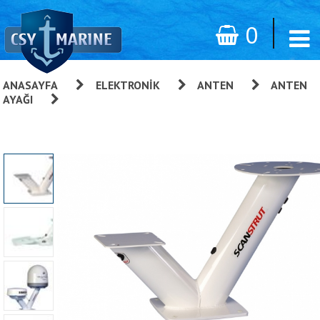
0
ANASAYFA
»
ELEKTRONIK
»
ANTEN
»
ANTEN
AYAĞI
»
Dual Power Tower (çift Anten)