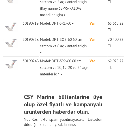
satcom ve 4 açık antenler için
TL
(Raymarine 5S-9S-RA1048
modelleri için) •
3019071B
Model: DPT-SR1-60 •
Var
63,635.22
TL
3019073B
Model: DPT-SO2-60 60 cm
Var
70,400.22
satcom ve 6 açık antenler için
TL
•
3019074B
Model: DPT-SR2-60 60 cm
Var
62,975.22
satcom ve 10, 12, 20 ve 24 açık
TL
antenler için •
CSY Marine bültenlerine üye
olup özel fiyatlı ve kampanyalı
ürünlerden haberdar olun.
Not: Kesinlikle spam yapılmayacaktır. Listeden
dilediğiniz zaman çıkabilirsiniz.