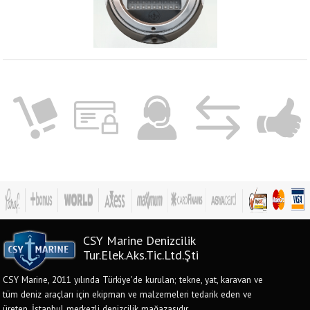
CSY Marine Denizcilik
Tur.Elek.Aks.Tic.Ltd.Şti
CSY Marine, 2011 yılında Türkiye'de kurulan; tekne, yat, karavan ve
tüm deniz araçları için ekipman ve malzemeleri tedarik eden ve
üreten, İstanbul merkezli denizcilik mağazasıdır.