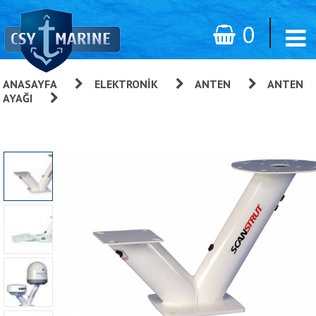
0
ANASAYFA
»
ELEKTRONIK
»
ANTEN
»
ANTEN
AYAĞI
»
Dual Power Tower (çift Anten)