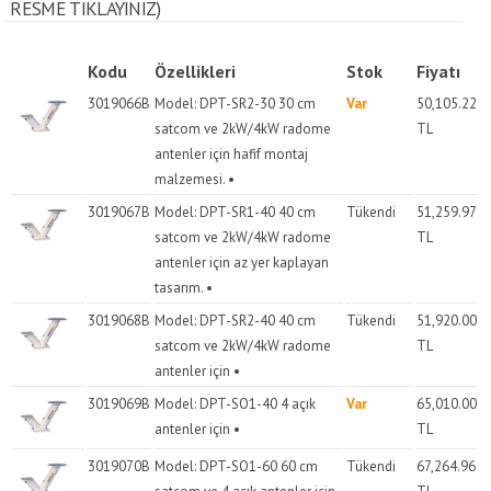
RESME TIKLAYINIZ)
Kodu
Özellikleri
Stok
Fiyatı
3019066B
Model: DPT-SR2-30 30 cm
Var
50,105.22
satcom ve 2kW/4kW radome
TL
antenler için hafif montaj
malzemesi. •
3019067B
Model: DPT-SR1-40 40 cm
Tükendi
51,259.97
satcom ve 2kW/4kW radome
TL
antenler için az yer kaplayan
tasarım. •
3019068B
Model: DPT-SR2-40 40 cm
Tükendi
51,920.00
satcom ve 2kW/4kW radome
TL
antenler için •
3019069B
Model: DPT-SO1-40 4 açık
Var
65,010.00
antenler için •
TL
3019070B
Model: DPT-SO1-60 60 cm
Tükendi
67,264.96