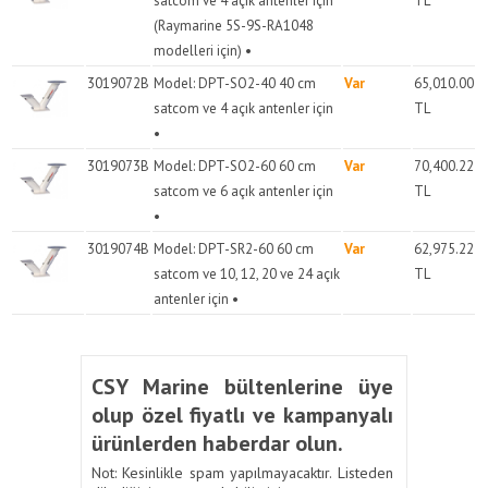
satcom ve 4 açık antenler için
TL
(Raymarine 5S-9S-RA1048
modelleri için) •
3019072B
Model: DPT-SO2-40 40 cm
Var
65,010.00
satcom ve 4 açık antenler için
TL
•
3019073B
Model: DPT-SO2-60 60 cm
Var
70,400.22
satcom ve 6 açık antenler için
TL
•
3019074B
Model: DPT-SR2-60 60 cm
Var
62,975.22
satcom ve 10, 12, 20 ve 24 açık
TL
antenler için •
CSY Marine bültenlerine üye
olup özel fiyatlı ve kampanyalı
ürünlerden haberdar olun.
Not: Kesinlikle spam yapılmayacaktır. Listeden