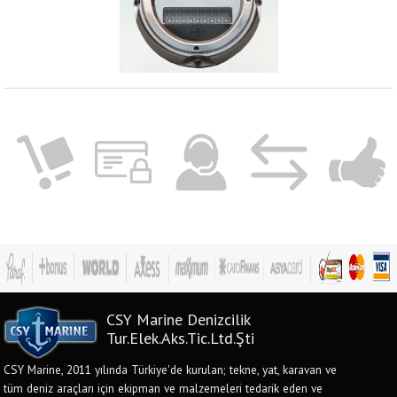
CSY Marine Denizcilik
Tur.Elek.Aks.Tic.Ltd.Şti
CSY Marine, 2011 yılında Türkiye'de kurulan; tekne, yat, karavan ve
tüm deniz araçları için ekipman ve malzemeleri tedarik eden ve